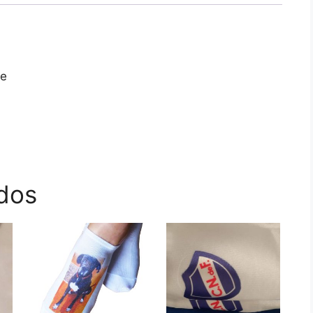
je
dos