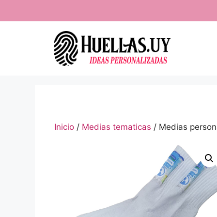
Saltar
al
contenido
Inicio
/
Medias tematicas
/ Medias person