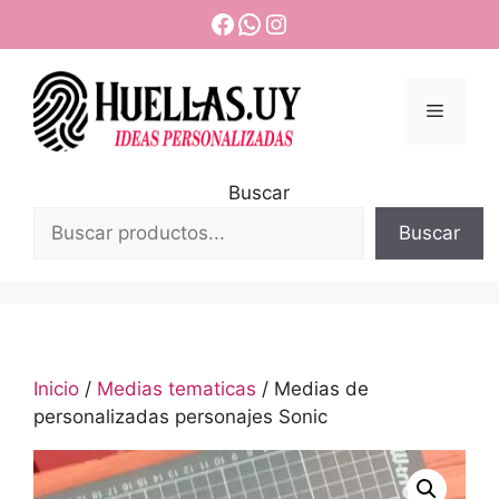
Saltar
Facebook
WhatsApp
Instagram
al
contenido
Menú
Buscar
Buscar
Inicio
/
Medias tematicas
/ Medias de
personalizadas personajes Sonic