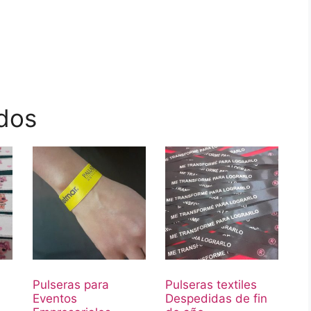
dos
Pulseras para
Pulseras textiles
Eventos
Despedidas de fin