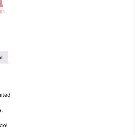
al
nited
s.
do!