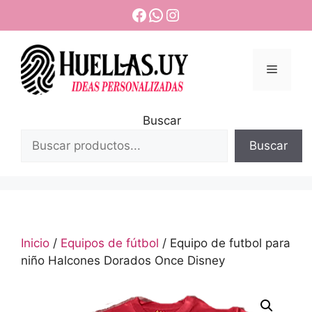
Saltar
Facebook
WhatsApp
Instagram
al
contenido
Menú
Buscar
Buscar
Inicio
/
Equipos de fútbol
/ Equipo de futbol para
niño Halcones Dorados Once Disney