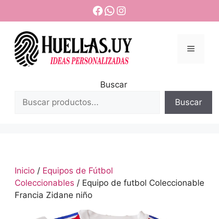
Saltar
Facebook
WhatsApp
Instagram
al
contenido
Menú
Buscar
Buscar
Inicio
/
Equipos de Fútbol
Coleccionables
/ Equipo de futbol Coleccionable
Francia Zidane niño