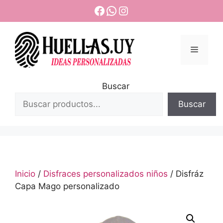
Saltar
Facebook
WhatsApp
Instagram
al
contenido
Menú
Buscar
Buscar
Inicio
/
Disfraces personalizados niños
/ Disfráz
Capa Mago personalizado