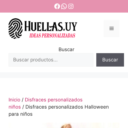
Saltar
Facebook
WhatsApp
Instagram
al
contenido
Menú
Buscar
Buscar
Inicio
/
Disfraces personalizados
niños
/ Disfraces personalizados Halloween
para niños