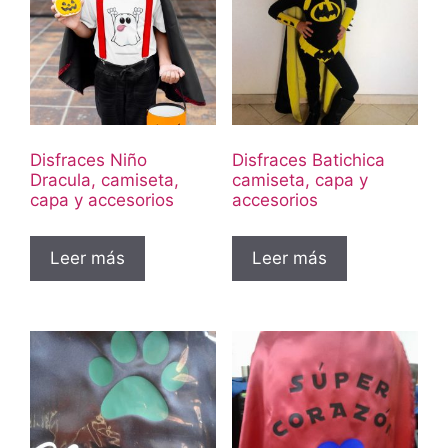
Disfraces Niño
Disfraces Batichica
Dracula, camiseta,
camiseta, capa y
capa y accesorios
accesorios
Leer más
Leer más