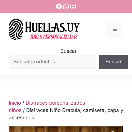
Saltar
Facebook
WhatsApp
Instagram
al
contenido
Menú
Buscar
Buscar
Inicio
/
Disfraces personalizados
niños
/ Disfraces Niño Dracula, camiseta, capa y
accesorios