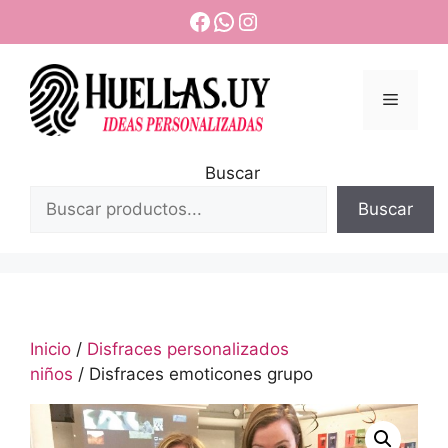
Saltar
Facebook
WhatsApp
Instagram
al
contenido
Menú
Buscar
Buscar
Inicio
/
Disfraces personalizados
niños
/ Disfraces emoticones grupo