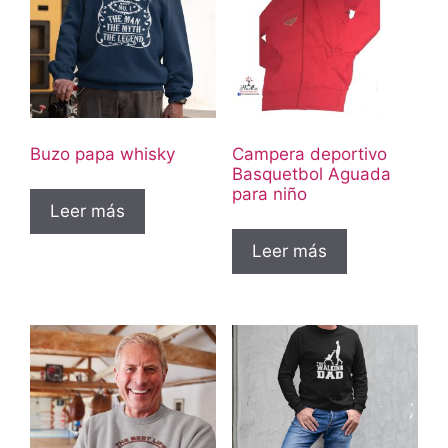
Buzo papa whisky
Campera deportivo
Basquetbol Aguada
para niño
Leer más
Leer más