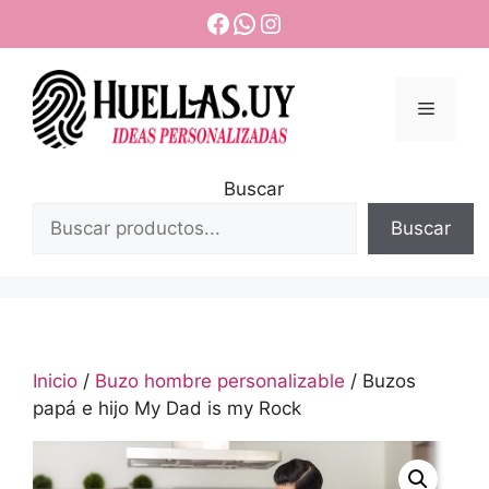
Saltar
Facebook
WhatsApp
Instagram
al
contenido
Menú
Buscar
Buscar
Inicio
/
Buzo hombre personalizable
/ Buzos
papá e hijo My Dad is my Rock