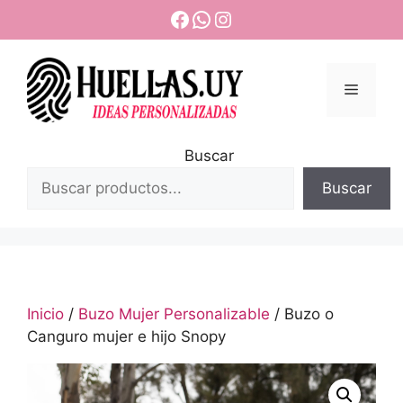
Saltar
Facebook
WhatsApp
Instagram
al
contenido
Menú
Buscar
Buscar
Inicio
/
Buzo Mujer Personalizable
/ Buzo o
Canguro mujer e hijo Snopy