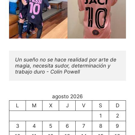
Un sueño no se hace realidad por arte de 
magia, necesita sudor, determinación y 
trabajo duro - Colin Powell
agosto 2026
L
M
X
J
V
S
D
1
2
3
4
5
6
7
8
9