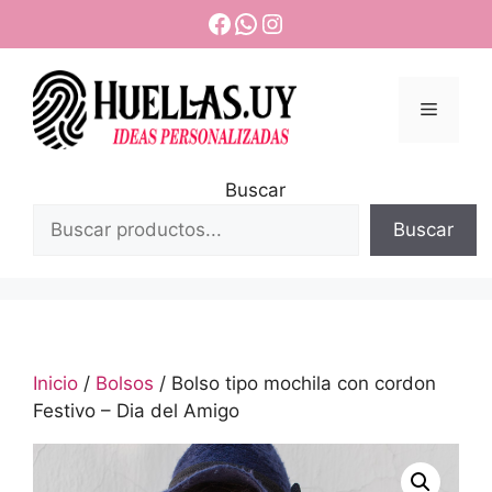
Saltar
Facebook
WhatsApp
Instagram
al
contenido
Menú
Buscar
Buscar
Inicio
/
Bolsos
/ Bolso tipo mochila con cordon
Festivo – Dia del Amigo