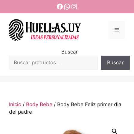
Saltar
Facebook
WhatsApp
Instagram
al
contenido
Menú
Buscar
Buscar
Inicio
/
Body Bebe
/ Body Bebe Feliz primer dia
del padre