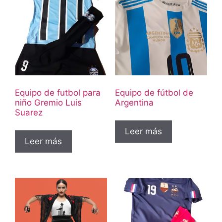
Equipo de futbol para
Equipo de fútbol de
niño Gremio Luis
Argentina
Suarez
Leer más
Leer más