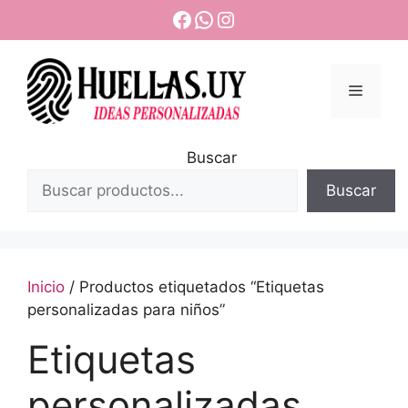
Saltar
Facebook
WhatsApp
Instagram
al
contenido
Menú
Buscar
Buscar
Inicio
/ Productos etiquetados “Etiquetas
personalizadas para niños”
Etiquetas
personalizadas