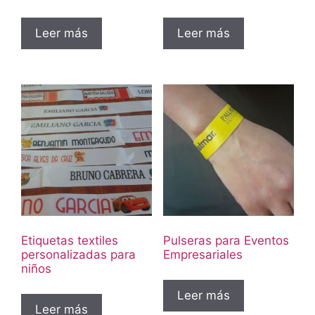
Leer más
Leer más
Etiquetas textiles
Pulseras para Eventos
personalizadas para
Empresariales
niños
Leer más
Leer más