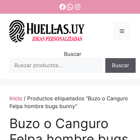
Saltar
Facebook
WhatsApp
Instagram
al
contenido
Menú
Buscar
Buscar
Inicio
/ Productos etiquetados “Buzo o Canguro
Felpa hombre bugs bunny”
Buzo o Canguro
Felpa hombre bugs