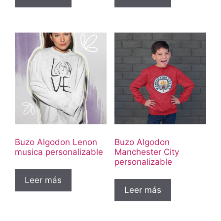
Buzo Algodon Lenon
Buzo Algodon
musica personalizable
Manchester City
personalizable
Leer más
Leer más