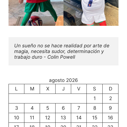
Un sueño no se hace realidad por arte de 
magia, necesita sudor, determinación y 
trabajo duro - Colin Powell
agosto 2026
L
M
X
J
V
S
D
1
2
3
4
5
6
7
8
9
10
11
12
13
14
15
16