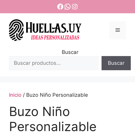
Saltar
Facebook
WhatsApp
Instagram
al
contenido
Menú
Buscar
Buscar
Inicio
/ Buzo Niño Personalizable
Buzo Niño
Personalizable