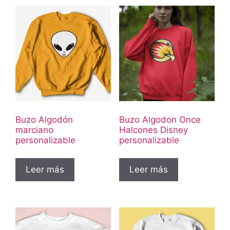
Buzo Algodón
Buzo Algodon Once
marciano
Halcones Disney
personalizable
personalizable
Leer más
Leer más