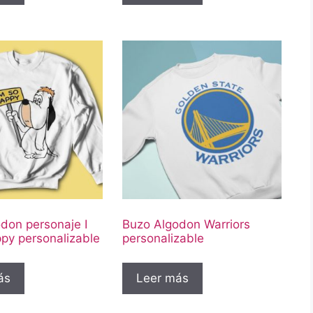
don personaje I
Buzo Algodon Warriors
py personalizable
personalizable
ás
Leer más