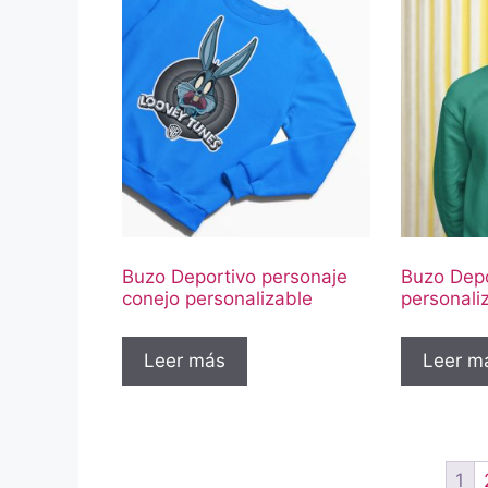
Buzo Deportivo personaje
Buzo Depo
conejo personalizable
personali
Leer más
Leer m
1