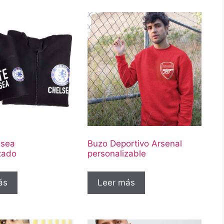
lsea
Buzo Deportivo Arsenal
zado
personalizable
ás
Leer más