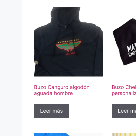
Buzo Canguro algodón
Buzo Che
aguada hombre
personali
Leer más
Leer m