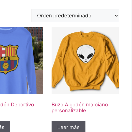
dón Deportivo
Buzo Algodón marciano
personalizable
ás
Leer más