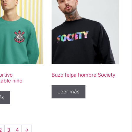
rtivo
Buzo felpa hombre Society
zable niño
Leer más
ás
2
3
4
→